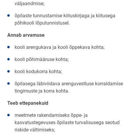
väljaandmise;
õpilaste tunnustamise kiituskirjaga ja kiitusega
põhikooli lõputunnistusel.
Annab arvamuse
kooli arengukava ja kooli õppekava kohta;
kooli põhimääruse kohta;
kooli kodukorra kohta;
õpilasega läbiviidava arenguvestluse korraldamise
tingimuste ja korra kohta.
Teeb ettepanekuid
meetmete rakendamiseks õppe- ja
kasvatustegevuses õpilaste turvalisusega seotud
riskide vältimiseks;