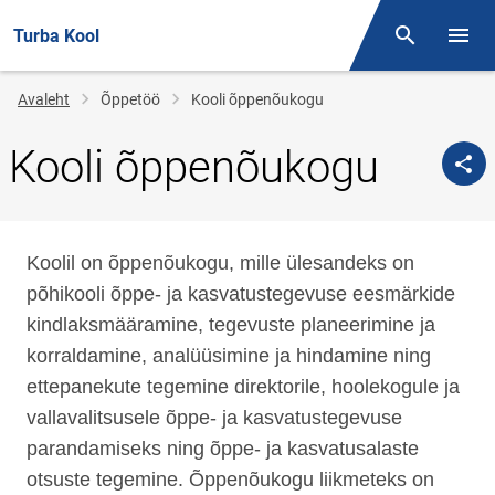
Turba Kool
Otsing
Menüü
Jälglink
Avaleht
Õppetöö
Kooli õppenõukogu
Kooli õppenõukogu
Koolil on õppenõukogu, mille ülesandeks on
põhikooli õppe- ja kasvatustegevuse eesmärkide
kindlaksmääramine, tegevuste planeerimine ja
korraldamine, analüüsimine ja hindamine ning
ettepanekute tegemine direktorile, hoolekogule ja
vallavalitsusele õppe- ja kasvatustegevuse
parandamiseks ning õppe- ja kasvatusalaste
otsuste tegemine. Õppenõukogu liikmeteks on