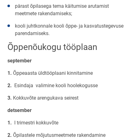
pärast õpilasega tema käitumise arutamist
meetmete rakendamiseks;
kooli juhtkonnale kooli õppe- ja kasvatustegevuse
parendamiseks.
Õppenõukogu tööplaan
september
Õppeaasta üldtööplaani kinnitamine
Esindaja valimine kooli hoolekogusse
Kokkuvõte arengukava seirest
detsember
I trimestri kokkuvõte
Õpilastele mõjutusmeetmete rakendamine