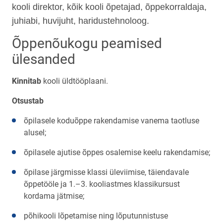
kooli direktor, kõik kooli õpetajad, õppekorraldaja,
juhiabi, huvijuht, haridustehnoloog.
Õppenõukogu peamised
ülesanded
Kinnitab
kooli üldtööplaani.
Otsustab
õpilasele koduõppe rakendamise vanema taotluse
alusel;
õpilasele ajutise õppes osalemise keelu rakendamise;
õpilase järgmisse klassi üleviimise, täiendavale
õppetööle ja 1.–3. kooliastmes klassikursust
kordama jätmise;
põhikooli lõpetamise ning lõputunnistuse