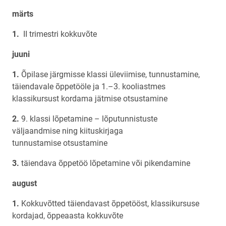
märts
II trimestri kokkuvõte
juuni
Õpilase järgmisse klassi üleviimise, tunnustamine,
täiendavale õppetööle ja 1.–3. kooliastmes
klassikursust kordama jätmise otsustamine
9. klassi lõpetamine – lõputunnistuste
väljaandmise ning kiituskirjaga
tunnustamise otsustamine
täiendava õppetöö lõpetamine või pikendamine
august
Kokkuvõtted täiendavast õppetööst, klassikursuse
kordajad, õppeaasta kokkuvõte