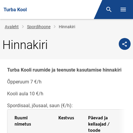
Turba Kool
Otsing
Menüü
Jälglink
Avaleht
Spordihoone
Hinnakiri
Hinnakiri
Turba Kooli ruumide ja teenuste kasutamise hinnakiri
Õpperuum 7 €/h
Kooli aula 10 €/h
Spordisaal, jõusaal, saun (€/h):
Ruumi
Kestvus
Päevad ja
nimetus
kellaajad /
toode