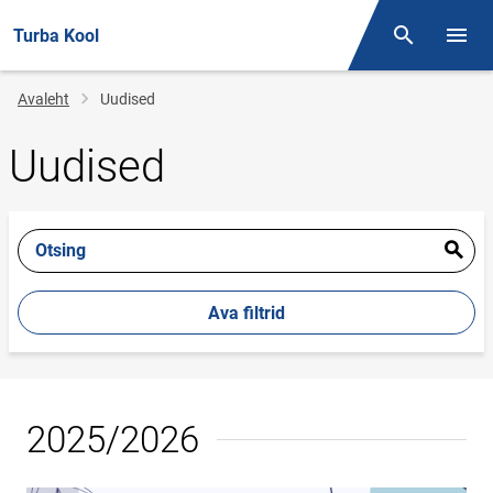
Turba Kool
Otsing
Menüü
Jälglink
Avaleht
Uudised
Uudised
Otsing
Ava filtrid
2025/2026