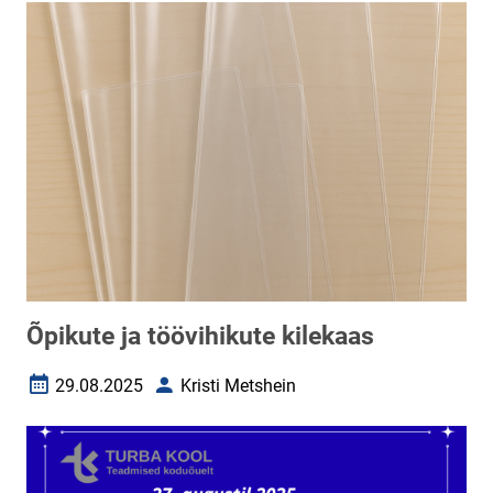
Õpikute ja töövihikute kilekaas
29.08.2025
Kristi Metshein
Loomise kuupäev
Autor