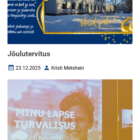
Jõulutervitus
23.12.2025
Kristi Metshein
Loomise kuupäev
Autor