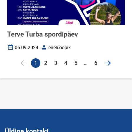
Terve Turba spordipäev
05.09.2024
eneli.oopik
Loomise kuupäev
Autor
Lehekülgjaotus
1
2
3
4
5
…
6
Eelmine lehekülg
page
Järgmine 
Praegune
Veebileht
Veebileht
Veebileht
Veebileht
lehekülg
Üldine kontakt