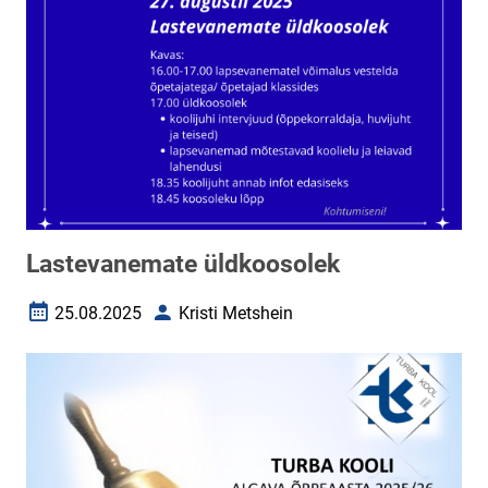
Lastevanemate üldkoosolek
25.08.2025
Kristi Metshein
Loomise kuupäev
Autor