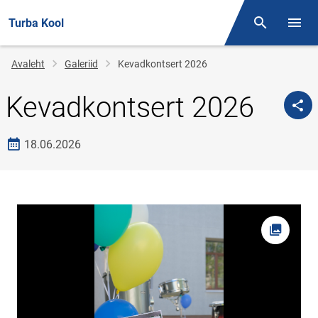
Turba Kool
Otsing
Menüü
Jälglink
Avaleht
Galeriid
Kevadkontsert 2026
Kevadkontsert 2026
Loomise kuupäev
18.06.2026
Foto av