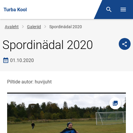
Turba Kool
Otsing
Menüü
Jälglink
Avaleht
Galeriid
Spordinädal 2020
Spordinädal 2020
Loomise kuupäev
01.10.2020
Piltide autor: huvijuht
Foto av