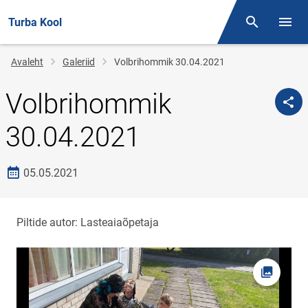
Turba Kool
Otsing
Menüü
Jälglink
Avaleht
Galeriid
Volbrihommik 30.04.2021
Volbrihommik
30.04.2021
Loomise kuupäev
05.05.2021
Piltide autor: Lasteaiaõpetaja
Foto av