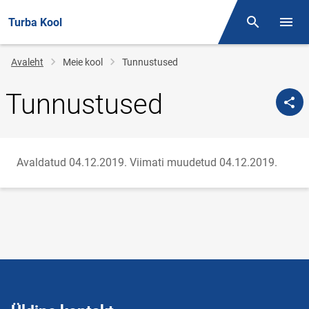
Turba Kool
Otsing
Menüü
Jälglink
Avaleht
Meie kool
Tunnustused
Tunnustused
Avaldatud 04.12.2019.
Viimati muudetud 04.12.2019.