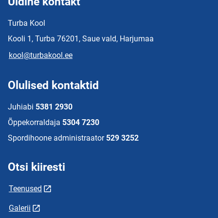
Üldine kontakt
Turba Kool
Kooli 1, Turba 76201, Saue vald, Harjumaa
kool@turbakool.ee
Olulised kontaktid
Juhiabi
5381 2930
Õppekorraldaja
5304 7230
Spordihoone administraator
529 3252
Otsi kiiresti
Teenused
Galerii