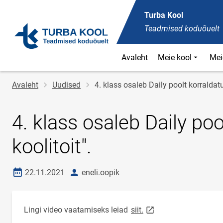
Turba Kool
Teadmised koduõuelt
Avaleht
Meie kool
Mei
Jälglink
Avaleht
Uudised
4. klass osaleb Daily poolt korraldatud
4. klass osaleb Daily poo
koolitoit".
Loomise kuupäev
autor
22.11.2021
eneli.oopik
link opens on new pag
Lingi video vaatamiseks leiad
siit.