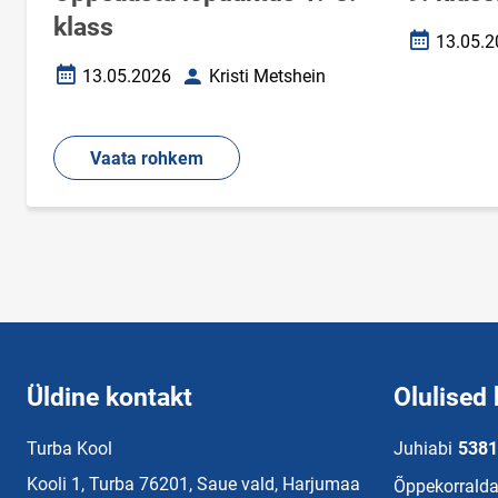
klass
13.05.2
Loomise k
13.05.2026
Kristi Metshein
Loomise kuupäev
Autor
Vaata rohkem
Üldine kontakt
Olulised 
Turba Kool
Juhiabi
5381
Kooli 1, Turba 76201, Saue vald, Harjumaa
Õppekorralda