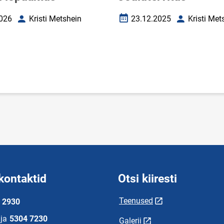
026
Kristi Metshein
23.12.2025
Kristi Met
uupäev
Autor
Loomise kuupäev
Autor
kontaktid
Otsi kiiresti
Teenused
 2930
ja
5304 7230
Galerii