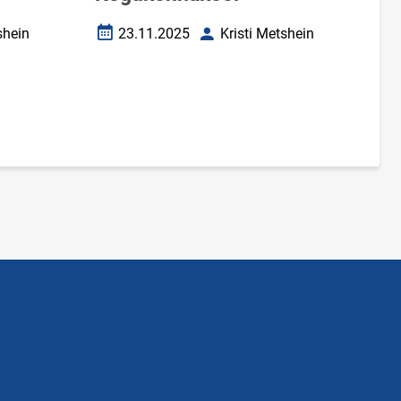
shein
23.11.2025
Kristi Metshein
Loomise kuupäev
Autor