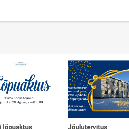
i lõpuaktus
Jõulutervitus