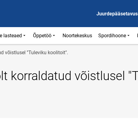
Juurdepääsetavus
e lasteaed
Õppetöö
Noortekeskus
Spordihoone
 võistlusel ''Tuleviku koolitoit".
lt korraldatud võistlusel ''
e