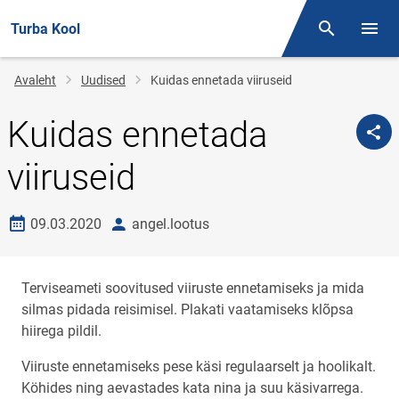
Turba Kool
Otsing
Menüü
Jälglink
Avaleht
Uudised
Kuidas ennetada viiruseid
Kuidas ennetada
viiruseid
Loomise kuupäev
autor
09.03.2020
angel.lootus
Terviseameti soovitused viiruste ennetamiseks ja mida
silmas pidada reisimisel. Plakati vaatamiseks klõpsa
hiirega pildil.
Viiruste ennetamiseks pese käsi regulaarselt ja hoolikalt.
Köhides ning aevastades kata nina ja suu käsivarrega.