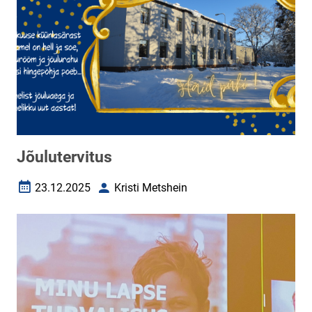
Jõulutervitus
23.12.2025
Kristi Metshein
Loomise kuupäev
Autor