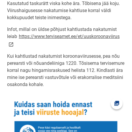
Kasutatud taskurätt viska kohe ära. Tõbisena jää koju.
Viirushaigusesse nakatumise kahtluse korral väldi
kokkupuudet teiste inimestega.
Infot, millal on üldse põhjust kahtlustada nakatumist
link 
leiab
https://www.terviseamet.ee/et/uuskoroonaviirus
Kui kahtlustad nakatumist koroonaviirusesse, pea nõu
perearsti või nõuandeliiniga 1220. Tõsisema tervisemure
korral nagu hingamisraskused helista 112. Kindlasti ära
mine ise perearsti vastuvõtule või erakorralise meditsiini
osakonda kohale.
Ava fot