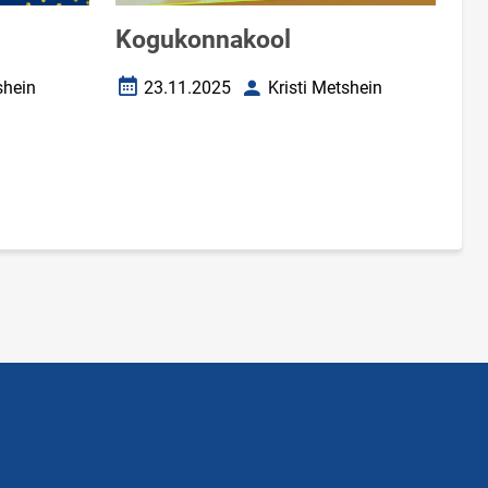
Kogukonnakool
shein
23.11.2025
Kristi Metshein
Loomise kuupäev
Autor