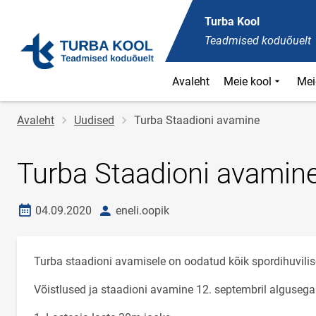
Turba Kool
Teadmised koduõuelt
Avaleht
Meie kool
Mei
Jälglink
Avaleht
Uudised
Turba Staadioni avamine
Turba Staadioni avamin
Loomise kuupäev
autor
04.09.2020
eneli.oopik
Turba staadioni avamisele on oodatud kõik spordihuvili
Võistlused ja staadioni avamine 12. septembril algusega 