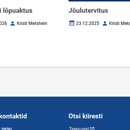
i lõpuaktus
Jõulutervitus
026
Kristi Metshein
23.12.2025
Kristi Met
uupäev
Autor
Loomise kuupäev
Autor
kontaktid
Otsi kiiresti
Teenused
 2930