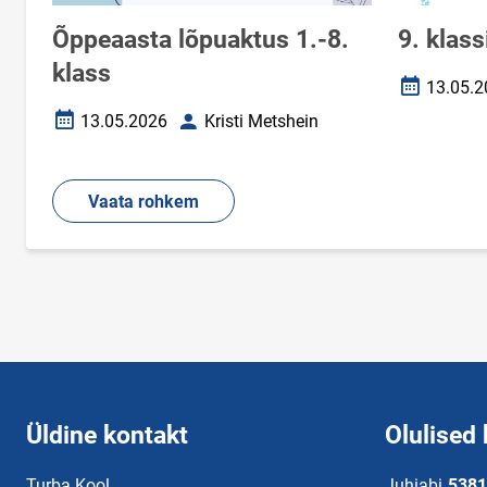
Õppeaasta lõpuaktus 1.-8.
9. klass
klass
13.05.2
Loomise k
13.05.2026
Kristi Metshein
Loomise kuupäev
Autor
Vaata rohkem
Üldine kontakt
Olulised 
Turba Kool
Juhiabi
5381