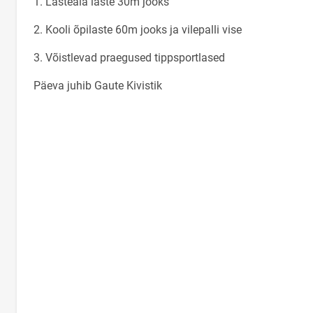
1. Lasteaia laste 30m jooks
2. Kooli õpilaste 60m jooks ja vilepalli vise
3. Võistlevad praegused tippsportlased
Päeva juhib Gaute Kivistik