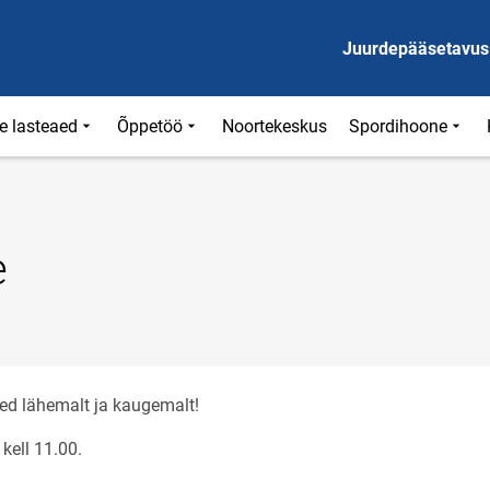
Juurdepääsetavus
e lasteaed
Õppetöö
Noortekeskus
Spordihoone
e
sed lähemalt ja kaugemalt!
kell 11.00.